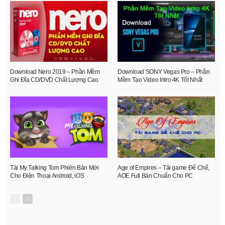
Download Nero 2019 – Phần Mềm
Download SONY Vegas Pro – Phần
Ghi Đĩa CD/DVD Chất Lượng Cao
Mềm Tạo Video Intro 4K Tốt Nhất
Tải My Talking Tom Phiên Bản Mới
Age of Empires – Tải game Đế Chế,
Cho Điện Thoại Android, iOS
AOE Full Bản Chuẩn Cho PC