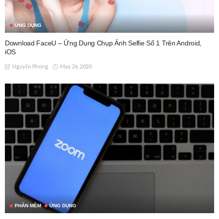
ỨNG DỤNG
Download FaceU – Ứng Dụng Chụp Ảnh Selfie Số 1 Trên Android,
iOS
May 26, 2020
Nguyễn Phong
PHẦN MỀM
ỨNG DỤNG