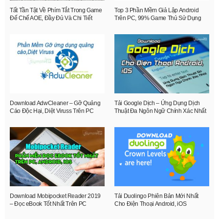
Tất Tần Tật Về Phím Tắt Trong Game
Top 3 Phần Mềm Giả Lập Android
Đế Chế AOE, Đầy Đủ Và Chi Tiết
Trên PC, 99% Game Thủ Sử Dụng
Download AdwCleaner – Gỡ Quảng
Tải Google Dịch – Ứng Dụng Dịch
Cáo Độc Hại, Diệt Viruss Trên PC
Thuật Đa Ngôn Ngữ Chính Xác Nhất
Download Mobipocket Reader 2019
Tải Duolingo Phiên Bản Mới Nhất
– Đọc eBook Tốt Nhất Trên PC
Cho Điện Thoại Android, iOS