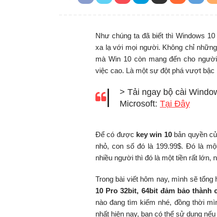
Như chúng ta đã biết thì Windows 10
xa lạ với mọi người. Không chỉ những
mà Win 10 còn mang đến cho người d
việc cao. Là một sự đột phá vượt bậc 
> Tải ngay bộ cài Windo
Microsoft:
Tại Đây
Để có được
key win 10
bản quyền của
nhỏ, con số đó là 199.99$. Đó là mộ
nhiều người thì đó là một tiền rất lớn, 
Trong bài viết hôm nay, mình sẽ tổng
10 Pro 32bit, 64bit đảm bảo thành
nào đang tìm kiếm nhé, đồng thời m
nhất hiện nay, bạn có thể sử dụng nếu c