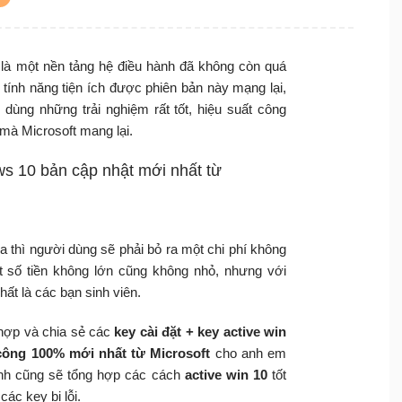
 là một nền tảng hệ điều hành đã không còn quá
 tính năng tiện ích được phiên bản này mạng lại,
ùng những trải nghiệm rất tốt, hiệu suất công
mà Microsoft mang lại.
ws 10 bản cập nhật mới nhất từ
 thì người dùng sẽ phải bỏ ra một chi phí không
t số tiền không lớn cũng không nhỏ, nhưng với
nhất là các bạn sinh viên.
 hợp và chia sẻ các
key cài đặt + key active win
 công 100% mới nhất từ Microsoft
cho anh em
ình cũng sẽ tổng hợp các cách
active win 10
tốt
ác key bị lỗi.