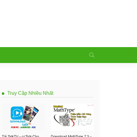
Truy Cập Nhiều Nhất
Tải TalkTV – ccTalk Cho
Download MathType 7.3 –