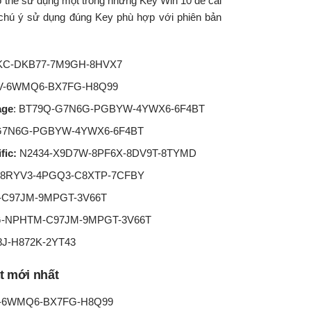
 có thể sử dụng một trong những Key Win 10 để cài
n chú ý sử dụng đúng Key phù hợp với phiên bản
C-DKB77-7M9GH-8HVX7
V-6WMQ6-BX7FG-H8Q99
age
: BT79Q-G7N6G-PGBYW-4YWX6-6F4BT
G7N6G-PGBYW-4YWX6-6F4BT
fic:
N2434-X9D7W-8PF6X-8DV9T-8TYMD
RYV3-4PGQ3-C8XTP-7CFBY
-C97JM-9MPGT-3V66T
-NPHTM-C97JM-9MPGT-3V66T
-H872K-2YT43
ật mới nhất
V-6WMQ6-BX7FG-H8Q99