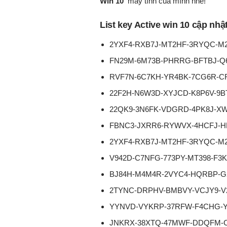
Win 10
máy tính của mình nhé!
List key Active win 10 cập nhậ
2YXF4-RXB7J-MT2HF-3RYQC-M2K8
FN29M-6M73B-PHRRG-BFTBJ-Q
RVF7N-6C7KH-YR4BK-7CG6R-C
22F2H-N6W3D-XYJCD-K8P6V-9B
22QK9-3N6FK-VDGRD-4PK8J-X
FBNC3-JXRR6-RYWVX-4HCFJ-
2YXF4-RXB7J-MT2HF-3RYQC-M
V942D-C7NFG-773PY-MT398-F3
BJ84H-M4M4R-2VYC4-HQRBP-
2TYNC-DRPHV-BMBVY-VCJY9-
YYNVD-VYKRP-37RFW-F4CHG-Y
JNKRX-38XTQ-47MWF-DDQFM-