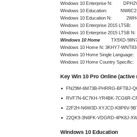
Windows 10 Enterprise N: DPH
Windows 10 Education: NW6C2
Windows 10 Education N: 2WH
Windows 10 Enterprise 2015 LT
Windows 10 Enterprise 2015 LTS
Windows 10 Home
TX9XD-98N7V
Windows 10 Home N: 3KHY7-WNT
Windows 10 Home Single Langua
Windows 10 Home Country Speci
Key Win 10 Pro Online (active
FN29M-6M73B-PHRRG-BFTBJ-Q
RVF7N-6C7KH-YR4BK-7CG6R-C
22F2H-N6W3D-XYJCD-K8P6V-9B
22QK9-3N6FK-VDGRD-4PK8J-X
Windows 10 Education