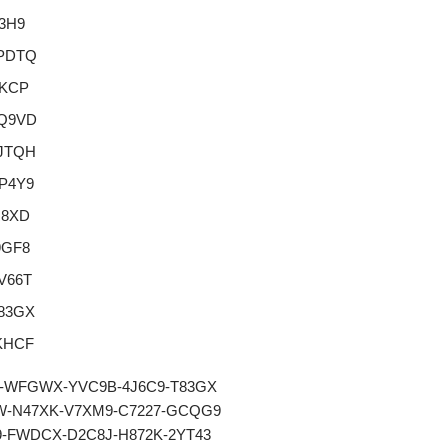
3H9
PDTQ
7KCP
Q9VD
JTQH
P4Y9
R8XD
9GF8
V66T
83GX
KHCF
-WFGWX-YVC9B-4J6C9-T83GX
37W-N47XK-V7XM9-C7227-GCQG9
-FWDCX-D2C8J-H872K-2YT43