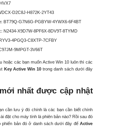
HVX7
-FWDCX-D2C8J-H872K-2YT43
age: BT79Q-G7N6G-PGBYW-4YWX6-6F4BT
fic: N2434-X9D7W-8PF6X-8DV9T-8TYMD
-8RYV3-4PGQ3-C8XTP-7CFBY
-C97JM-9MPGT-3V66T
ầu hoặc các bạn muốn Active Win 10 luôn thì các
st
Key Active Win 10
trong danh sách dưới đây
 mới nhất được cập nhật
n cần lưu ý đó chính là các bạn cần biết chính
ài đặt cho máy tính là phiên bản nào? Rồi sau đó
ho phiển bản đó ở danh sách dưới đây để
Active