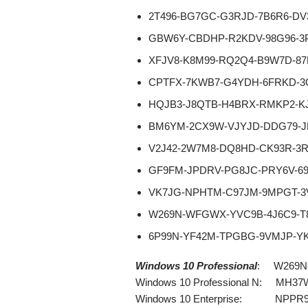
2T496-BG7GC-G3RJD-7B6R6-DV
GBW6Y-CBDHP-R2KDV-98G96-3
XFJV8-K8M99-RQ2Q4-B9W7D-8
CPTFX-7KWB7-G4YDH-6FRKD-3
HQJB3-J8QTB-H4BRX-RMKP2-K
BM6YM-2CX9W-VJYJD-DDG79-J
V2J42-2W7M8-DQ8HD-CK93R-3
GF9FM-JPDRV-PG8JC-PRY6V-6
VK7JG-NPHTM-C97JM-9MPGT-3
W269N-WFGWX-YVC9B-4J6C9-T
6P99N-YF42M-TPGBG-9VMJP-Y
Windows 10 Professional
: W269N
Windows 10 Professional N: MH
Windows 10 Enterprise: NPPR9