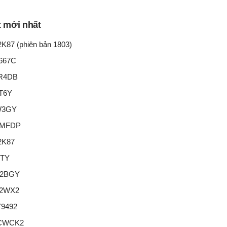
t mới nhất
7 (phiên bản 1803)
667C
R4DB
T6Y
W3GY
HMFDP
2K87
KTY
G2BGY
V2WX2
9492
CWCK2