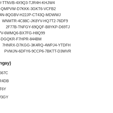
2V-TTNVB-4X9Q3-TJR4H-KHJW4
-QMPVW-D7KKK-3GKT6-VCFB2
4N-8QGBV-H22JP-CT43Q-MDWWJ
SB: WNMTR-4C88C-JK8YV-HQ7T2-76DF9
B N: 2F77B-TNFGY-69QQF-B8YKP-D69TJ
-6WMQ6-BX7FG-H8Q99
83-DGQKR-F7HPR-844BM
ge: 7HNRX-D7KGG-3K4RQ-4WPJ4-YTDFH
fic: PVMJN-6DFY6-9CCP6-7BKTT-D3WVR
 ngay)
667C
R4DB
T6Y
W3GY