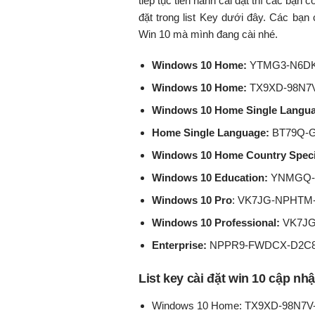
tiếp tục tiến hành cài đặt thì các bạn
đặt trong list Key dưới đây. Các bạ
Win 10 mà mình đang cài nhé.
Windows 10 Home:
YTMG3-N6DK
Windows 10 Home:
TX9XD-98N7
Windows 10 Home Single Langu
Home Single Language:
BT79Q-
Windows 10 Home Country Speci
Windows 10 Education:
YNMGQ-8
Windows 10 Pro
: VK7JG-NPHTM
Windows 10 Professional:
VK7JG
Enterprise:
NPPR9-FWDCX-D2C8J
List key cài đặt win 10 cập nh
Windows 10 Home: TX9XD-98N7