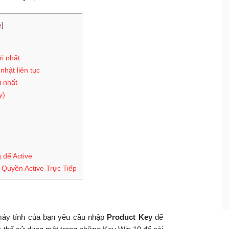
e
]
ới nhất
nhật liên tục
i nhất
y)
 để Active
Quyền Active Trực Tiếp
áy tính của bạn yêu cầu nhập
Product Key
để