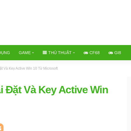
DỤNG
GAME
THỦ THUẬT
CF68
GI8
t Và Key Active Win 10 Từ Microsoft
i Đặt Và Key Active Win