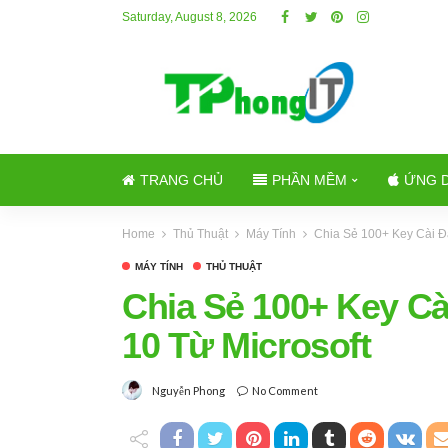
Saturday, August 8, 2026
TRANG CHỦ
PHẦN MỀM
ỨNG 
Home
Thủ Thuật
Máy Tính
Chia Sẻ 100+ Key Cài Đặ
MÁY TÍNH
THỦ THUẬT
Chia Sẻ 100+ Key Cà
10 Từ Microsoft
No Comment
Nguyễn Phong