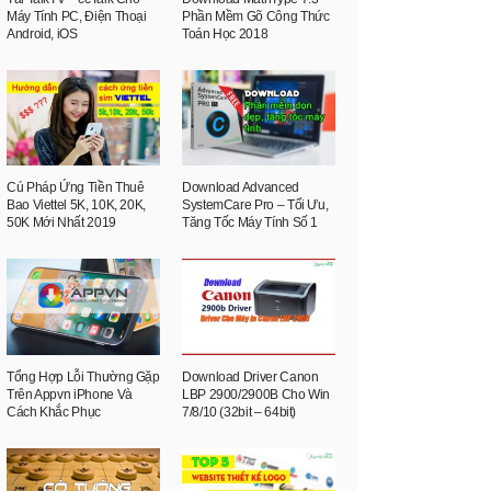
Máy Tính PC, Điện Thoại
Phần Mềm Gõ Công Thức
Android, iOS
Toán Học 2018
Cú Pháp Ứng Tiền Thuê
Download Advanced
Bao Viettel 5K, 10K, 20K,
SystemCare Pro – Tối Ưu,
50K Mới Nhất 2019
Tăng Tốc Máy Tính Số 1
Tổng Hợp Lỗi Thường Gặp
Download Driver Canon
Trên Appvn iPhone Và
LBP 2900/2900B Cho Win
Cách Khắc Phục
7/8/10 (32bit – 64bit)