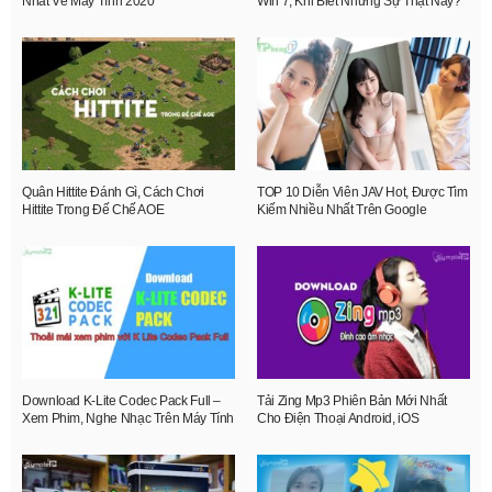
Nhất Về Máy Tính 2020
Win 7, Khi Biết Những Sự Thật Này?
Quân Hittite Đánh Gì, Cách Chơi
TOP 10 Diễn Viên JAV Hot, Được Tìm
Hittite Trong Đế Chế AOE
Kiếm Nhiều Nhất Trên Google
Download K-Lite Codec Pack Full –
Tải Zing Mp3 Phiên Bản Mới Nhất
Xem Phim, Nghe Nhạc Trên Máy Tính
Cho Điện Thoại Android, iOS