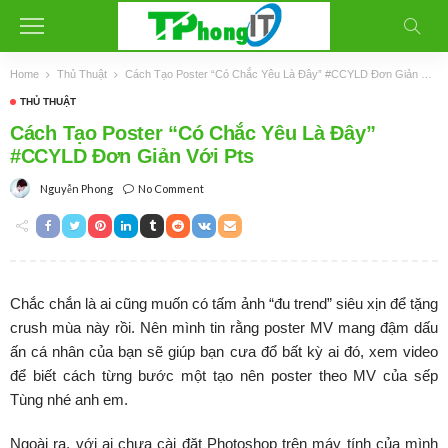
Home
Thủ Thuật
Cách Tạo Poster “Có Chắc Yêu Là Đây” #CCYLD Đơn Giản Với Pts
THỦ THUẬT
Cách Tạo Poster “Có Chắc Yêu Là Đây”
#CCYLD Đơn Giản Với Pts
No Comment
Nguyễn Phong
Chắc chắn là ai cũng muốn có tấm ảnh “đu trend” siêu xịn để tặng
crush mùa này rồi. Nên mình tin rằng poster MV mang đậm dấu
ấn cá nhân của bạn sẽ giúp bạn cưa đổ bất kỳ ai đó, xem video
để biết cách từng bước một tạo nên poster theo MV của sếp
Tùng nhé anh em.
Ngoài ra, với ai chưa cài đặt Photoshop trên máy tính của mình