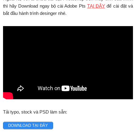
thì hãy Download ngay bộ cài Adobe Pts
TẠI ĐÂY
để cài đặt và
bắt đầu hành trình desinger nhé.
Tải typo, stock và PSD làm sẵn:
DOWNLOAD TẠI ĐÂY