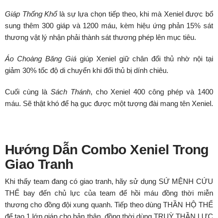
Giáp Thống Khổ
là sự lựa chọn tiếp theo, khi mà Xeniel được bổ
sung thêm 300 giáp và 1200 máu, kèm hiệu ứng phản 15% sát
thương vật lý nhận phải thành sát thương phép lên mục tiêu.
Áo Choàng Băng Giá
giúp Xeniel giữ chân đổi thủ nhờ nội tại
giảm 30% tốc độ di chuyển khi đối thủ bị dính chiêu.
Cuối cùng là
Sách Thánh
, cho Xeniel 400 công phép và 1400
máu. Sẽ thật khó để hạ gục được một tượng đài mang tên Xeniel.
Hướng Dẫn Combo Xeniel Trong
Giao Tranh
Khi thấy team đang có giao tranh, hãy sử dụng SỨ MỆNH CỨU
THẾ bay đến chủ lực của team để hồi máu đồng thời miễn
thương cho đồng đội xung quanh. Tiếp theo dùng THẦN HỘ THỂ
để tạo 1 lớp giáp cho bản thân, đồng thời dùng TRUỲ THẦN LỰC