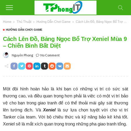
Home
Thủ Thuật
Hướng Dẫn Chơi Game
Cách Lên Đồ, Bảng Ngọc Bổ Trợ Xeniel Mùa 9 – Chiến Binh Bất Diệt
HƯỚNG DẪN CHƠI GAME
Cách Lên Đồ, Bảng Ngọc Bổ Trợ Xeniel Mùa 9
– Chiến Binh Bất Diệt
No Comment
Nguyễn Phong
Một đội hình hoàn hảo là khi bạn có những vị trí có sức sát
thương cao, và điều quan trọng hơn phải là việc có một vị trí bảo
vệ cho bạn trong giao tranh để có thể thoải mái gây sát thương
lên tướng địch. Và
Xeniel
là sự lựa chọn tuyệt vời cho vị trí
Tanker của team. Với bộ chiêu thức và kỹ năng bảo kê khá tốt.
Xeniel sẽ là mắt xích quan trọng trong những pha giao tranh tổng.