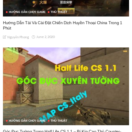
HƯỚNG DẪN CHƠI GAME
THỦ THUẬT
Hướng Dẫn Tải Và Cài Đặt Chiến Dịch Huyền Thoại China Trong 1
Phút
June 2, 2020
Nguyễn Phong
HƯỚNG DẪN CHƠI GAME
THỦ THUẬT
Góc Đục Tường Trong Half Life CS 1.1 – Bí Kíp Cao Thủ Counter-