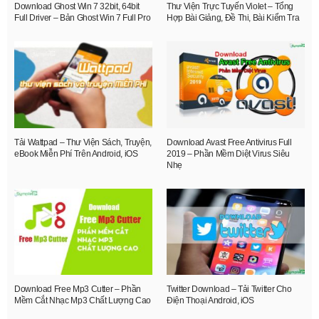
Download Ghost Win 7 32bit, 64bit
Thư Viện Trực Tuyến Violet – Tổng
Full Driver – Bản Ghost Win 7 Full Pro
Hợp Bài Giảng, Đề Thi, Bài Kiểm Tra
Tải Wattpad – Thư Viện Sách, Truyện,
Download Avast Free Antivirus Full
eBook Miễn Phí Trên Android, iOS
2019 – Phần Mềm Diệt Virus Siêu
Nhẹ
Download Free Mp3 Cutter – Phần
Twitter Download – Tải Twitter Cho
Mềm Cắt Nhạc Mp3 Chất Lượng Cao
Điện Thoại Android, iOS