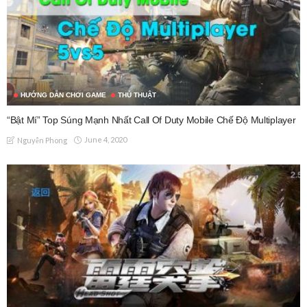
HƯỚNG DẪN CHƠI GAME
THỦ THUẬT
“Bật Mí” Top Súng Mạnh Nhất Call Of Duty Mobile Chế Độ Multiplayer
June 4, 2020
Nguyễn Phong