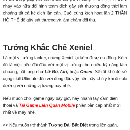
nhảy vào nữa đội hình team địch gây sát thương đồng thời làm
choáng tất cả kẻ địch lân cận. Cuối cùng kích hoạt lần 2 THẦN
HỘ THỂ để gây sát thương và làm chậm đối thủ.
Tướng Khắc Chế Xeniel
Là một vị tướng tanker, nhưng Xeniel lại kém đi sự cơ động. Kèm
đó là việc nếu đối đầu với một vị tướng cho nhiều kỹ năng làm
choáng, hất tung như
Lữ Bố, Airi,
hoặc
Omen
. Sẽ rất khó để sử
dụng skill Ultimate đến với đồng đội. vậy nên hãy chú ý khi đi solo
đường với những vị tướng này nhé.
Nếu muốn chơi game ngay bây giờ, hãy nhanh tay cầm điện
thoại và
Tải Game Liên Quân Mobile
phiên bản cập nhất mới
nhất về máy nhé.
>>
Nếu muốn trở thành
Tượng Đài Bất Diệt
trong liên quân,