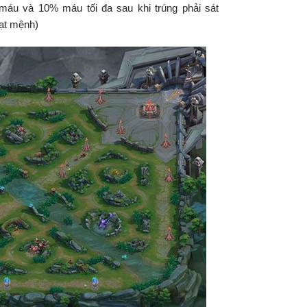
 máu và 10% máu tối đa sau khi trúng phải sát
oạt mệnh)