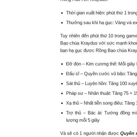
Thời gian xuất hiện: phút thứ 1 tro
Thưởng sau khi hạ gục: Vàng và ex
Tuy nhiên đến phút thứ 10 trong ga
Bạo chúa Kraydus với sức mạnh khoẻ
bạn hạ gục được Rồng Bạo chúa Kraydus
Đỡ đòn – Kim cương thể: Mỗi giây 
Đấu sĩ – Quyền cước vũ bão: Tăng 
Sát thủ – Luyện hồn: Tăng 100 xuy
Pháp sư – Nhãn thuật: Tăng 75 + 
Xạ thủ – Nhất tiễn song điêu: Tăn
Trợ thủ – Bác ái: Tướng đồng m
lượng mỗi 5 giây
Và sẽ có 1 người nhận được
Quyền 