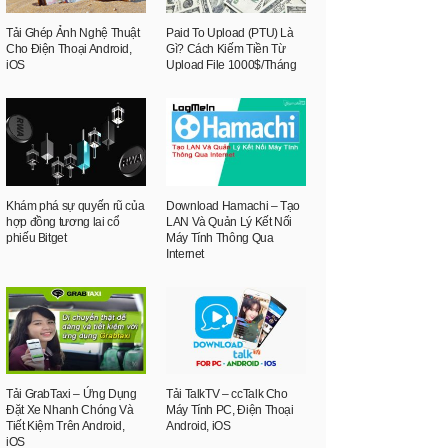
Tải Ghép Ảnh Nghệ Thuật
Paid To Upload (PTU) Là
Cho Điện Thoại Android,
Gì? Cách Kiếm Tiền Từ
iOS
Upload File 1000$/Tháng
Khám phá sự quyến rũ của
Download Hamachi – Tạo
hợp đồng tương lai cổ
LAN Và Quản Lý Kết Nối
phiếu Bitget
Máy Tính Thông Qua
Internet
Tải GrabTaxi – Ứng Dụng
Tải TalkTV – ccTalk Cho
Đặt Xe Nhanh Chóng Và
Máy Tính PC, Điện Thoại
Tiết Kiệm Trên Android,
Android, iOS
iOS