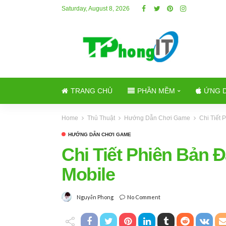
Saturday, August 8, 2026
TRANG CHỦ
PHẦN MỀM
ỨNG 
Home
Thủ Thuật
Hướng Dẫn Chơi Game
Chi Tiết 
HƯỚNG DẪN CHƠI GAME
Chi Tiết Phiên Bản 
Mobile
No Comment
Nguyễn Phong