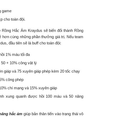
ng game
p cho toàn đội.
me Rồng Hắc Ám Kraydus sẽ biến đổi thành Rồng
 hơn cùng những phần thưởng giá trị. Nếu team
, đầu tiên sẽ là buff cho toàn đội:
hồi 1% máu tối đa
50 + 10% công vật lý
ên giáp và 75 xuyên giáp phép kèm 20 tốc chạy
15% công phép
g 10% chí mạng và 15% xuyên giáp
inh xung quanh được hồi 100 máu và 50 năng
năng hắc ám
giúp bản thân tiến vào trạng thái vô