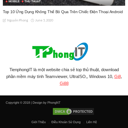
MOBILE
THỦ THUẬT
Top 10 Ứng Dụng Không Thể Bỏ Qua Trên Chiếc Điện Thoại Android
June 5, 2020
Nguyễn Phong
TienphongIT là một website chia sẻ top thủ thuật, download
phần mềm máy tính Teamviewer, UltraISO,, Windows 10,
Gi8
,
Gi88
Copyright © 2018 | Design by PhongNT
Giới Thiệu
Điều Khoản Sử Dụng
Liên Hệ