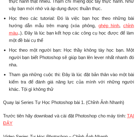
thực hành thật nhiều. Thậm chí miệng đọc tay thực hành. Như
vậy bạn mới nhớ và áp dụng được thuần thục.
Học theo các tutorial: Đó là việc bạn học theo những bài
hướng dẫn mẫu trên mạng (xóa phông,
ghép hình
,
chỉnh
màu
..). Đây là lúc bạn kết hợp các công cụ học được để làm
một đề bài cụ thể
Học theo một người bạn: Học thầy không tày học bạn. Một
người bạn biết Photoshop sẽ giúp bạn lên lever nhất nhanh đó
nha.
Tham gia những cuộc thi: Đây là lúc đặt bản thân vào một bài
kiểm tra để đánh giá năng lực của mình với những người
khác. Tội gì không thử
Quay lại Series Tự Học Photoshop bài 1. (Chỉnh Ảnh Nhanh)
Trước tiên hãy download và cài đặt Photoshop cho máy tính:
TẠI
ĐÂY
Video Series Tự Học Photoshop – Chỉnh Ảnh Nhanh