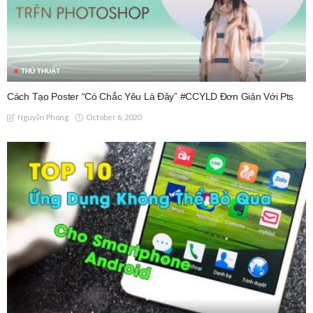
THỦ THUẬT
Cách Tạo Poster “Có Chắc Yêu Là Đây” #CCYLD Đơn Giản Với Pts
October 6, 2020
Nguyễn Phong