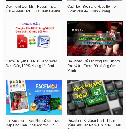
Download Liên Minh Huyền Thoại
Cách Lên Đồ, Bảng Ngọc Bổ Trợ
Full – Game LMHT LOL Trên Garena
Violet Mùa 9 – 1 Bắn 2 Mạng
Cách Chuyển File PDF Sang Word
Download Đấu Trường Thú, Bloody
Đơn Giản, 100% Không Lỗi Font
Roar 4.0 – Game Đối Kháng Cực
Mạnh
Tải Facemoji – Bàn Phím, iCon Tuyệt
Download KeyboardTest – Phần
Đẹp Cho Điện Thoại Android, iOS
Mềm Test Bàn Phím, Chuột PC, Hiệu