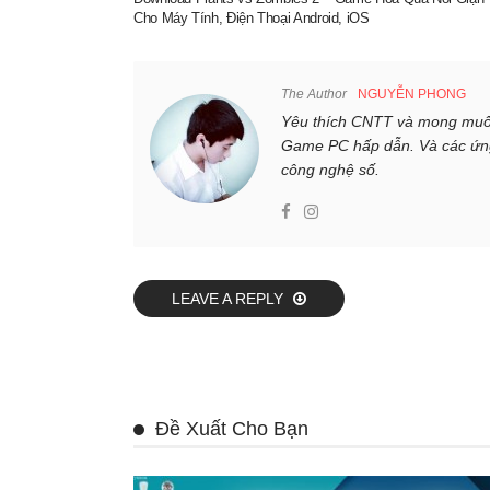
Cho Máy Tính, Điện Thoại Android, iOS
The Author
NGUYỄN PHONG
Yêu thích CNTT và mong muố
Game PC hấp dẫn. Và các ứng d
công nghệ số.
LEAVE A REPLY
Đề Xuất Cho Bạn