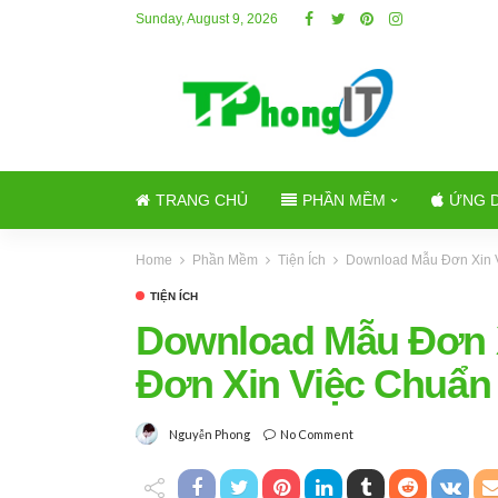
Sunday, August 9, 2026
TRANG CHỦ
PHẦN MỀM
ỨNG 
Home
Phần Mềm
Tiện Ích
Download Mẫu Đơn Xin V
TIỆN ÍCH
Download Mẫu Đơn X
Đơn Xin Việc Chuẩn
No Comment
Nguyễn Phong