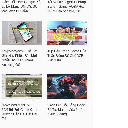
Cách Đổi DNS Google. Xử
Tải Mobile Legends: Bang
Lý Lỗi Mạng Win 7/8/10,
Bang – Game MOBA Hot
Vào Web Bi Chặn
2019 Cho Android, iOS
Loigiaihay.com – Tải Lời
10p Đầu Trong Game Của
Giải Hay Phiên Bản Mới
Thần Đồng Đế Chế AOE
Nhất Cho Điện Thoại
Việt Nam
Android, iOS
Download AutoCAD
Cách Lên Đồ, Bảng Ngọc
32/64bit Full Crack Kèm
Bổ Trợ Murad Mùa 9 – 1
Hướng Dẫn Cài Đặt Chi
Kiếm 5 Mạng
Tiết