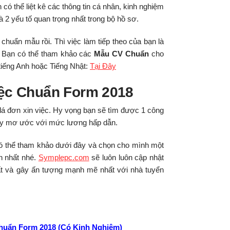
 có thể liệt kê các thông tin cá nhân, kinh nghiệm
à 2 yếu tố quan trọng nhất trong bộ hồ sơ.
 chuẩn mẫu rồi. Thì việc làm tiếp theo của bạn là
. Bạn có thể tham khảo các
Mẫu CV Chuẩn
cho
 tiếng Anh hoặc Tiếng Nhật:
Tại Đây
iệc Chuẩn Form 2018
á đơn xin việc. Hy vọng bạn sẽ tìm được 1 công
 ty mơ ước với mức lương hấp dẫn.
ó thể tham khảo dưới đây và chọn cho mình một
n nhất nhé.
Symplepc.com
sẽ luôn luôn cập nhật
ất và gây ấn tượng mạnh mẽ nhất với nhà tuyển
huẩn Form 2018 (Có Kinh Nghiệm)