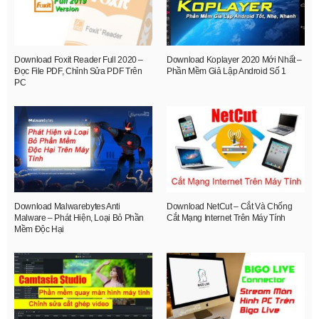
Download Foxit Reader Full 2020 –
Download Koplayer 2020 Mới Nhất –
Đọc File PDF, Chỉnh Sửa PDF Trên
Phần Mềm Giả Lập Android Số 1
PC
Download Malwarebytes Anti
Download NetCut – Cắt Và Chống
Malware – Phát Hiện, Loại Bỏ Phần
Cắt Mạng Internet Trên Máy Tính
Mềm Độc Hại