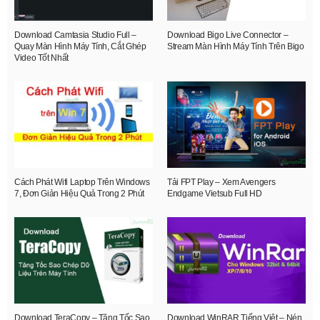
Download Camtasia Studio Full –
Download Bigo Live Connector –
Quay Màn Hình Máy Tính, Cắt Ghép
Stream Màn Hình Máy Tính Trên Bigo
Video Tốt Nhất
Cách Phát Wifi Laptop Trên Windows
Tải FPT Play – Xem Avengers
7, Đơn Giản Hiệu Quả Trong 2 Phút
Endgame Vietsub Full HD
Download TeraCopy – Tăng Tốc Sao
Download WinRAR Tiếng Việt – Nén