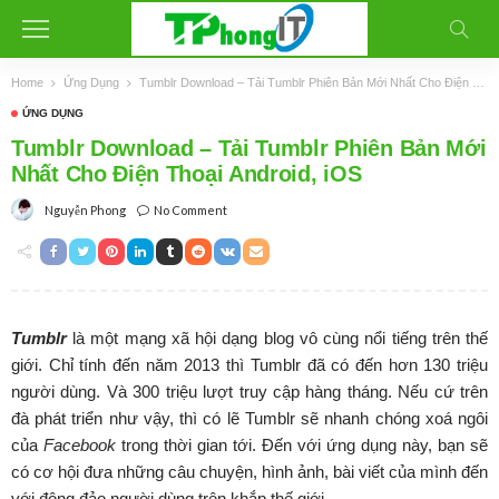
Home
Ứng Dụng
Tumblr Download – Tải Tumblr Phiên Bản Mới Nhất Cho Điện Thoại Android, iOS
ỨNG DỤNG
Tumblr Download – Tải Tumblr Phiên Bản Mới
Nhất Cho Điện Thoại Android, iOS
No Comment
Nguyễn Phong
Tumblr
là một mạng xã hội dạng blog vô cùng nổi tiếng trên thế
giới. Chỉ tính đến năm 2013 thì Tumblr đã có đến hơn 130 triệu
người dùng. Và 300 triệu lượt truy cập hàng tháng. Nếu cứ trên
đà phát triển như vậy, thì có lẽ Tumblr sẽ nhanh chóng xoá ngôi
của
Facebook
trong thời gian tới. Đến với ứng dụng này, bạn sẽ
có cơ hội đưa những câu chuyện, hình ảnh, bài viết của mình đến
với đông đảo người dùng trên khắp thế giới.