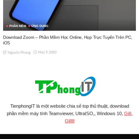
PHẦN MỀM
ỨNG DỤNG
Download Zoom – Phần Mềm Học Online, Họp Trực Tuyến Trên PC,
iOS
May 9, 2020
Nguyễn Phong
TienphongIT là một website chia sẻ top thủ thuật, download
phần mềm máy tính Teamviewer, UltraISO,, Windows 10,
Gi8
,
Gi88