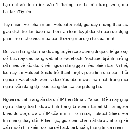
bạn chỉ vô tình click vào 1 đường link lạ trên trang web, mà
hacker đẩy lên.
Tuy nhiên, với phần mềm Hotspot Shield, giờ đây những thao tác
giao dịch trở lên bảo mật hơn, an toàn tuyệt đối khi bạn sử dụng
phần mềm cho việc mua bán thương mại điện tử của mình.
Đối với những đợt mà đường truyền cáp quang đi quốc tế gặp sự
cố. Lúc này các trang web như Facebook, Youtube, bị ảnh hưởng
rất nhiều về tốc độ. Khiến người dùng gặp nhiều phiền toái. Vì thế,
lúc này thì Hotspot Shield trở thành một vị cứu tinh cho bạn. Trải
nghiệm Facebook, xem video Youtube mượt mà nhất, trong mọi
người vẫn đang đợi load trang đến cả tiếng đồng hồ.
Ngoài ra, tính năng ẩn địa chỉ IP trên Gmail, Yahoo. Điều này giúp
người dùng tránh được tình trạng bị spam Email khi bị người
khác dò được địa chỉ IP của mình. Hơn nữa, Hotspot Shield với
tính năng thay đổi IP liên tục, giúp bạn che mắt được những kẻ
xấu muốn tìm kiếm cơ hội để hack tài khoản, thông tin cá nhân.