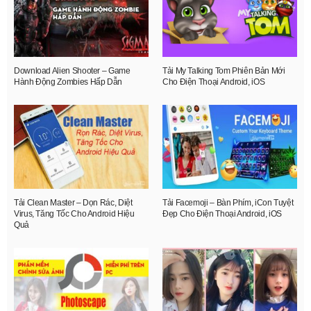
Download Alien Shooter – Game
Tải My Talking Tom Phiên Bản Mới
Hành Động Zombies Hấp Dẫn
Cho Điện Thoại Android, iOS
Tải Clean Master – Dọn Rác, Diệt
Tải Facemoji – Bàn Phím, iCon Tuyệt
Virus, Tăng Tốc Cho Android Hiệu
Đẹp Cho Điện Thoại Android, iOS
Quả