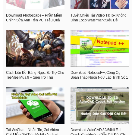
Download Photoscape – Phần Mềm
Tuyệt Chiêu Tải Video TikTok Không
Chỉnh Sửa Ảnh Trên PC, Hiệu Quả
Dính Logo Watermark Siêu Dễ
Cách Lên Đồ, Bảng Ngọc Bổ Trợ Cho
Download Notepad++, Công Cụ
TeeMee Mùa 9 – Siêu Trợ Thủ
Soạn Thảo Ngôn Ngữ Lập Trình Số 1
Tải WeChat – Nhắn Tin, Gọi Video
Download AutoCAD 32/64bit Full
Call Miễn Phí Trên Mobile Android,
Crack Kèm Hướng Dẫn Cài Đặt Chi