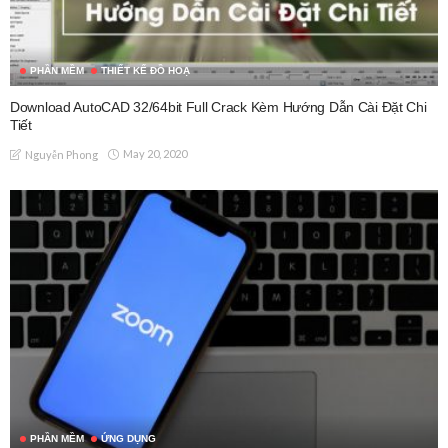
PHẦN MỀM
THIẾT KẾ ĐỒ HOẠ
Download AutoCAD 32/64bit Full Crack Kèm Hướng Dẫn Cài Đặt Chi
Tiết
May 20, 2020
Nguyễn Phong
PHẦN MỀM
ỨNG DỤNG