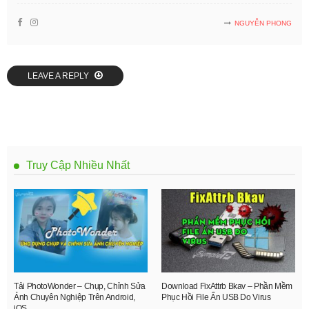
NGUYỄN PHONG
LEAVE A REPLY
Truy Cập Nhiều Nhất
Tải PhotoWonder – Chụp, Chỉnh Sửa
Download FixAttrb Bkav – Phần Mềm
Ảnh Chuyên Nghiệp Trên Android,
Phục Hồi File Ẩn USB Do Virus
iOS