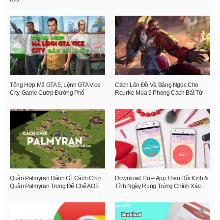
Tổng Hợp Mã GTA 5, Lệnh GTA Vice
Cách Lên Đồ Và Bảng Ngọc Cho
City, Game Cướp Đường Phố
RourKe Mùa 9 Phong Cách Bất Tử
Quân Palmyran Đánh Gì, Cách Chơi
Download Flo – App Theo Dõi Kinh &
Quân Palmyran Trong Đế Chế AOE
Tính Ngày Rụng Trứng Chính Xác