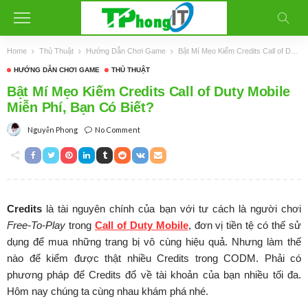
Home
Thủ Thuật
Hướng Dẫn Chơi Game
Bật Mí Mẹo Kiếm Credits Call of Duty Mobile Miễn Phí, Bạn Có Biết?
HƯỚNG DẪN CHƠI GAME
THỦ THUẬT
Bật Mí Mẹo Kiếm Credits Call of Duty Mobile
Miễn Phí, Bạn Có Biết?
No Comment
Nguyễn Phong
Credits
là tài nguyên chính của bạn với tư cách là người chơi
Free-To-Play
trong
Call of Duty Mobile
, đơn vị tiền tệ có thế sử
dụng để mua những trang bị vô cùng hiệu quả. Nhưng làm thế
nào để kiểm được thật nhiều Credits trong CODM. Phải có
phương pháp để Credits đổ về tài khoản của bạn nhiều tối đa.
Hôm nay chúng ta cùng nhau khám phá nhé.