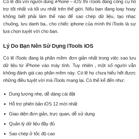
Có lẽ đối với người dùng
iPhone – iOS
thì iTools đang công cụ hỗ
trợ tốt nhất và tối ưu nhất trên thế giới. Nếu bạn đang loay hoay
không biết phải làm thế nào để sao chép dữ liệu, tạo nhạc
chuông, lưu danh bạ.. cho chiếc iphone của mình thì iTools là sự
lựa chọn tuyệt vời cho bạn.
Lý Do Bạn Nên Sử Dụng iTools iOS
Có lẽ iTools đang là phần mềm đơn giản nhất trong việc sao lưu
dữ liệu từ iPhone vào máy tính. Tuy nhiên , một số người vẫn
không đánh giá cao phần mềm này. Có lẽ họ chưa hiểu hết được
những điều tuyệt vời mà iTools mang lại. Có thể kể đến như:
Dung lượng nhẹ, dễ dàng cài đặt
Hỗ trợ phiên bản iOS 12 mới nhất
Giao diện đơn giản, trực quan, dễ sử dụng
Quản lý dữ liệu đầy đủ
Sao chép ở tốc độ cao