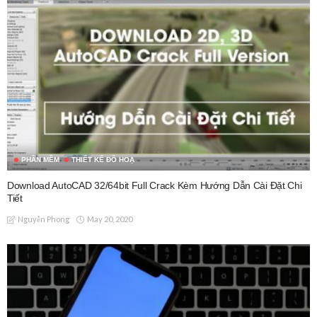
PHẦN MỀM
THIẾT KẾ ĐỒ HOẠ
Download AutoCAD 32/64bit Full Crack Kèm Hướng Dẫn Cài Đặt Chi
Tiết
May 20, 2020
Nguyễn Phong