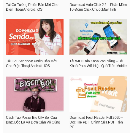
Tải Cờ Tướng Phiên Bản Mới Cho
Download Auto Click 2.2 – Phần Mềm
Điện Thoại Android, iOS
Tự Động Click Chuột Máy Tính
Tải FPT Sendo.vn Phiên Bản Mới
Tải WIFI Chìa Khoá Vạn Năng – Bẻ
Cho Điện Thoại Android, iOS
Khoá Pass Wifi Hiệu Quả Trên Mobile
Cách Tạo Poster Big City Boi Của
Download Foxit Reader Full 2020 –
Binz, Độc Lạ Và Đơn Giản Vô Cùng
Đọc File PDF, Chỉnh Sửa PDF Trên
PC