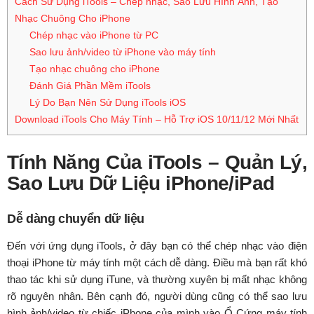
Cách Sử Dụng iTools – Chép nhạc, Sao Lưu Hình Ảnh, Tạo
Nhạc Chuông Cho iPhone
Chép nhạc vào iPhone từ PC
Sao lưu ảnh/video từ iPhone vào máy tính
Tạo nhạc chuông cho iPhone
Đánh Giá Phần Mềm iTools
Lý Do Bạn Nên Sử Dụng iTools iOS
Download iTools Cho Máy Tính – Hỗ Trợ iOS 10/11/12 Mới Nhất
Tính Năng Của iTools – Quản Lý,
Sao Lưu Dữ Liệu iPhone/iPad
Dễ dàng chuyển dữ liệu
Đến với ứng dụng iTools, ở đây bạn có thể chép nhạc vào điện
thoại iPhone từ máy tính một cách dễ dàng. Điều mà bạn rất khó
thao tác khi sử dụng iTune, và thường xuyên bị mất nhạc không
rõ nguyên nhân. Bên cạnh đó, người dùng cũng có thể sao lưu
hình ảnh/video từ chiếc iPhone của mình vào Ổ Cứng máy tính