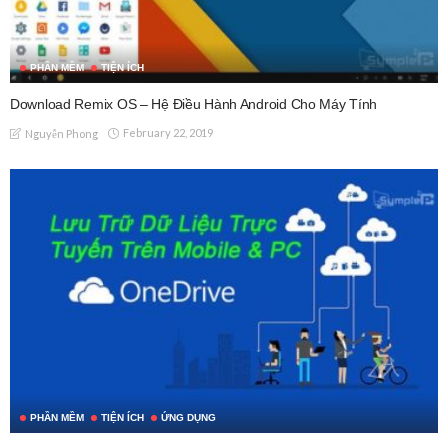
PHẦN MỀM
TIỆN ÍCH
Download Remix OS – Hệ Điều Hành Android Cho Máy Tính
February 22, 2019
Nguyễn Phong
PHẦN MỀM
TIỆN ÍCH
ỨNG DỤNG