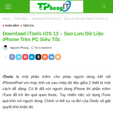
Home
Phần Mềm
Download iTools iOS 13 – Sao Lưu Dữ Liệu iPhone Trên PC Siêu Tốc
PHẦN MỀM
TIỆN ÍCH
Download iTools iOS 13 – Sao Lưu Dữ Liệu
iPhone Trên PC Siêu Tốc
No Comment
Nguyễn Phong
iTools
là một phần mềm cho phép người dùng
kết nối
iPhone/iPad
với máy tính và sao chép dữ liệu giữa 2 thiết bị một
cách dễ dàng. Có lẽ đối với người dùng iPhone thì phần mềm
iTune đã trở lên quá quen thuộc. Tuy nhiên việc sử dụng iTune
quá khó với người dùng. Chính vì thế sự ra đời của iTools sẽ giải
quyết khó khăn đó.