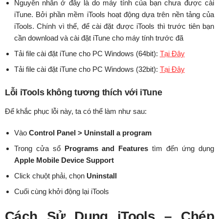
Nguyên nhân ở đây là do máy tính của bạn chưa được cài
iTune. Bởi phần mềm iTools hoạt động dựa trên nền tảng của
iTools. Chính vì thế, để cài đặt được iTools thì trước tiên bạn
cần download và cài đặt iTune cho máy tính trước đã
Tải file cài đặt iTune cho PC Windows (64bit):
Tại Đây
Tải file cài đặt iTune cho PC Windows (32bit):
Tại Đây
Lỗi iTools không tương thích với iTune
Để khắc phục lỗi này, ta có thể làm như sau:
Vào
Control Panel > Uninstall a program
Trong cửa sổ
Programs and Features
tìm đến ứng dụng
Apple Mobile Device Support
Click chuột phải, chọn
Uninstall
Cuối cùng khởi động lại iTools
Cách Sử Dụng iTools – Chép