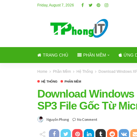
Friday, August 7, 2026
TRANG CHỦ
PHẦN MỀM
ỨNG 
Home
Phần Mềm
Hệ Thống
Download Windows XP –
HỆ THỐNG
PHẦN MỀM
Download Windows X
SP3 File Gốc Từ Mic
No Comment
Nguyễn Phong