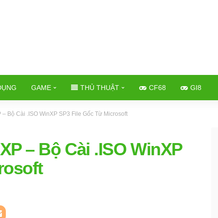
DỤNG
GAME
THỦ THUẬT
CF68
GI8
 Bộ Cài .ISO WinXP SP3 File Gốc Từ Microsoft
P – Bộ Cài .ISO WinXP
rosoft