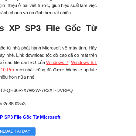
i thiệu ở bài viết trước, giúp hiệu suất làm việc
hành nhanh và ổn định hơn rất nhiều.
s XP SP3 File Gốc Từ
 gốc từ nhà phát hành Microsoft về máy tính. Hãy
y nhé. Link download tốc độ cao đã có mặt trên
số các file cài ISO của
Windows 7
,
Windows 8.1
10 Pro
mới nhất cũng đã được Website update
hiều hơn nữa nhé.
 JD3T2-QH36R-X7W2W-7R3XT-DVRPQ
de2c88d08a3
 SP3 File Gốc Từ Microsoft
NLOAD TẠI ĐÂY