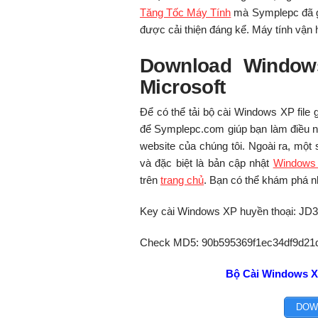
Tăng Tốc Máy Tính
mà Symplepc đã giớ
được cải thiện đáng kể. Máy tính vận 
Download Window
Microsoft
Để có thể tải bộ cài Windows XP file
để Symplepc.com giúp bạn làm điều nà
website của chúng tôi. Ngoài ra, một 
và đặc biệt là bản cập nhật
Windows 
trên
trang chủ
. Bạn có thể khám phá n
Key cài Windows XP huyền thoại:
Check MD5: 90b595369f1ec34df9d21
Bộ Cài Windows XP
DOW