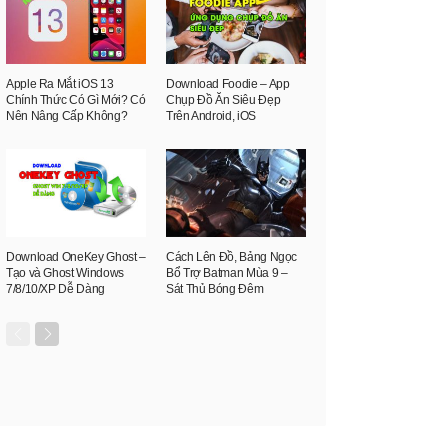
Apple Ra Mắt iOS 13
Download Foodie – App
Chính Thức Có Gì Mới? Có
Chụp Đồ Ăn Siêu Đẹp
Nên Nâng Cấp Không?
Trên Android, iOS
Download OneKey Ghost –
Cách Lên Đồ, Bảng Ngọc
Tạo và Ghost Windows
Bổ Trợ Batman Mùa 9 –
7/8/10/XP Dễ Dàng
Sát Thủ Bóng Đêm