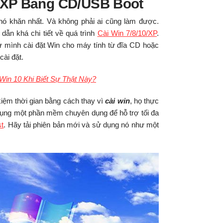
 XP Bằng CD/USB Boot
khó khăn nhất. Và không phải ai cũng làm được.
dẫn khá chi tiết về quá trình
Cài Win 7/8/10/XP
.
ự mình cài đặt Win cho máy tính từ đĩa CD hoặc
cài đặt.
in 10 Khi Biết Sự Thật Này?
kiệm thời gian bằng cách thay vì
cài win
, họ thực
dụng một phần mềm chuyên dụng để hỗ trợ tối đa
t
. Hãy tải phiên bản mới và sử dụng nó như một