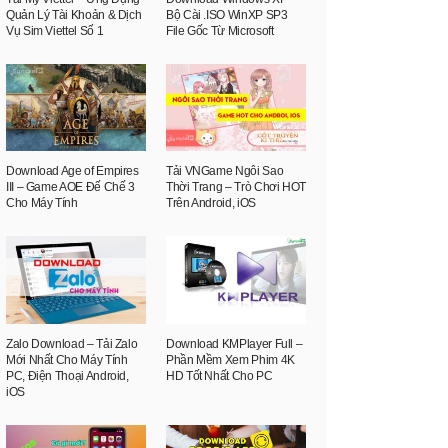
Quản Lý Tài Khoản & Dịch
Bộ Cài .ISO WinXP SP3
Vụ Sim Viettel Số 1
File Gốc Từ Microsoft
Download Age of Empires
Tải VNGame Ngôi Sao
III – Game AOE Đế Chế 3
Thời Trang – Trò Chơi HOT
Cho Máy Tính
Trên Android, iOS
Zalo Download – Tải Zalo
Download KMPlayer Full –
Mới Nhất Cho Máy Tính
Phần Mềm Xem Phim 4K
PC, Điện Thoại Android,
HD Tốt Nhất Cho PC
iOS