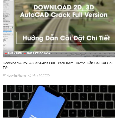
PHẦN MỀM
THIẾT KẾ ĐỒ HOẠ
Download AutoCAD 32/64bit Full Crack Kèm Hướng Dẫn Cài Đặt Chi
Tiết
May 20, 2020
Nguyễn Phong