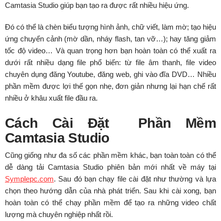
Camtasia Studio giúp bạn tạo ra được rất nhiều hiệu ứng.
Đó có thể là chèn biểu tượng hình ảnh, chữ viết, làm mờ; tạo hiệu
ứng chuyển cảnh (mờ dần, nháy flash, tan vỡ…); hay tăng giảm
tốc độ video… Và quan trọng hơn bạn hoàn toàn có thể xuất ra
dưới rất nhiều dạng file phổ biến: từ file âm thanh, file video
chuyên dụng đăng Youtube, đăng web, ghi vào đĩa DVD… Nhiều
phần mềm được lợi thế gọn nhẹ, đơn giản nhưng lại hạn chế rất
nhiều ở khâu xuất file đầu ra.
Cách Cài Đặt Phần Mềm
Camtasia Studio
Cũng giống như đa số các phần mềm khác, bạn toàn toàn có thể
dễ dàng tải Camtasia Studio phiên bản mới nhất về máy tại
Symplepc.com
. Sau đó bạn chạy file cài đặt như thường và lựa
chọn theo hướng dẫn của nhà phát triển. Sau khi cài xong, bạn
hoàn toàn có thể chạy phần mềm để tạo ra những video chất
lượng mà chuyên nghiệp nhất rồi.