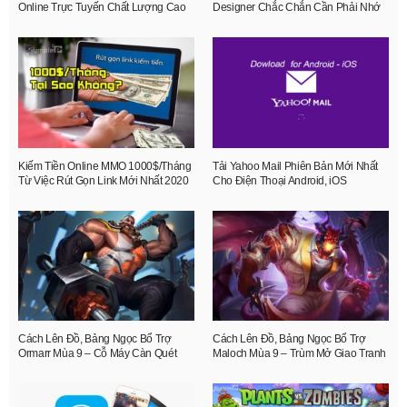
Online Trực Tuyến Chất Lượng Cao
Designer Chắc Chắn Cần Phải Nhớ
Kiếm Tiền Online MMO 1000$/Tháng
Tải Yahoo Mail Phiên Bản Mới Nhất
Từ Việc Rút Gọn Link Mới Nhất 2020
Cho Điện Thoại Android, iOS
Cách Lên Đồ, Bảng Ngọc Bổ Trợ
Cách Lên Đồ, Bảng Ngọc Bổ Trợ
Ormarr Mùa 9 – Cỗ Máy Càn Quét
Maloch Mùa 9 – Trùm Mở Giao Tranh